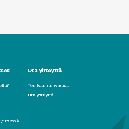
kset
Ota yhteyttä
ellä?
Tee kalenterivaraus
Ota yhteyttä
 ytimessä