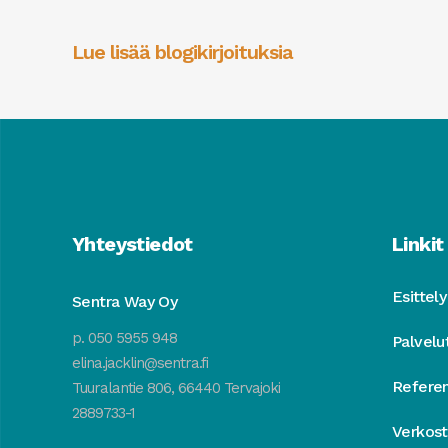
Lue lisää blogikirjoituksia
Yhteystiedot
Linkit
Esittely
Sentra Way Oy
p. 050 5955 948
Palvelu
elina.jacklin@sentra.fi
Referen
Tuuralantie 806, 66440 Tervajoki
2889733-1
Verkos