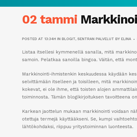
02 tammi
Markkinoin
POSTED AT 13:34H
IN
BLOGIT
,
SENTRAN PALVELUT
BY
ELINA
Listaa itsellesi kymmenellä sanalla, mitä markkino
samoin. Pelatkaa sanoilla bingoa. Väitän, että mon
Markkinointi-ihmistenkin keskuudessa käydään kesku
selvittämään itselleen ja toisilleen, mitä markkino
kokevat, ei ole ihme, että toisten alojen ammattila
toiminnosta. Tämän blogikirjoituksen tavoitteena o
Karkean jaottelun mukaan markkinointi voidaan näh
otettuja termejä käyttääkseni. Se, kumpi vaihtoehto
lähtökohdaksi, riippuu yritystoiminnan luonteesta.