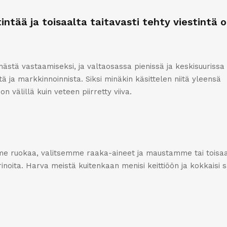
intää ja toisaalta taitavasti tehty viestintä 
nnästä vastaamiseksi, ja valtaosassa pienissä ja keskisuurissa
ä ja markkinnoinnista. Siksi minäkin käsittelen niitä yleensä
n välillä kuin veteen piirretty viiva.
amme ruokaa, valitsemme raaka-aineet ja maustamme tai toisa
oita. Harva meistä kuitenkaan menisi keittiöön ja kokkaisi s