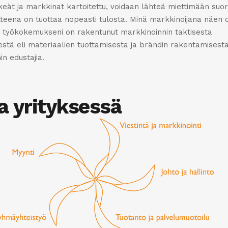
elkeät ja markkinat kartoitettu, voidaan lähteä miettimään suo
itteena on tuottaa nopeasti tulosta. Minä markkinoijana näen 
llä työkokemukseni on rakentunut markkinoinnin taktisesta
estä eli materiaalien tuottamisesta ja brändin rakentamisesta
in edustajia.
a yrityksessä