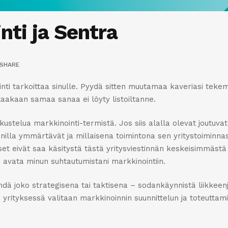
ti ja Sentra
SHARE
inti tarkoittaa sinulle. Pyydä sitten muutamaa kaveriasi tek
taakaan samaa sanaa ei löyty listoiltanne.
stelua markkinointi-termistä. Jos siis alalla olevat joutuvat
innilla ymmärtävät ja millaisena toimintona sen yritystoiminna
iset eivät saa käsitystä tästä yritysviestinnän keskeisimmästä
n avata minun suhtautumistani markkinointiin.
dä joko strategisena tai taktisena – sodankäynnistä liikkeen
 yrityksessä valitaan markkinoinnin suunnittelun ja toteuttam