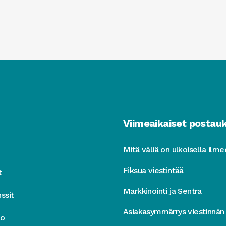
Viimeaikaiset postau
Mitä väliä on ulkoisella ilme
Fiksua viestintää
t
Markkinointi ja Sentra
ssit
Asiakasymmärrys viestinnän
to