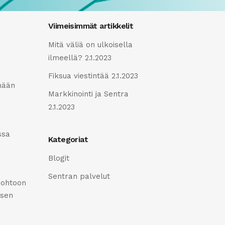
Viimeisimmät artikkelit
Mitä väliä on ulkoisella
ilmeellä?
2.1.2023
Fiksua viestintää
2.1.2023
emään
Markkinointi ja Sentra
2.1.2023
ssa
Kategoriat
Blogit
Sentran palvelut
johtoon
isen