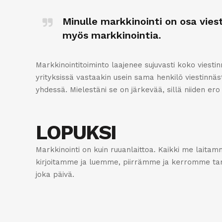
Minulle markkinointi on osa viest
myös markkinointia.
Markkinointitoiminto laajenee sujuvasti koko viesti
yrityksissä vastaakin usein sama henkilö viestinnäst
yhdessä. Mielestäni se on järkevää, sillä niiden ero o
LOPUKSI
Markkinointi on kuin ruuanlaittoa. Kaikki me lait
kirjoitamme ja luemme, piirrämme ja kerromme tarin
joka päivä.