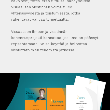
näköinen”, totesi eräs tuttu salibandypelissä.
Visuaalisen viestinnän voima tulee
yhtenäisyydestä ja toistumisesta, jotka
rakentavat vahvaa tunnettuutta.
Visuaalisen ilmeen ja viestinnän
kohennusprojekti kannattaa, jos ilme on päässyt
repsahtamaan. Se selkeyttää ja helpottaa
viestintätoimien tekemistä jatkossa.