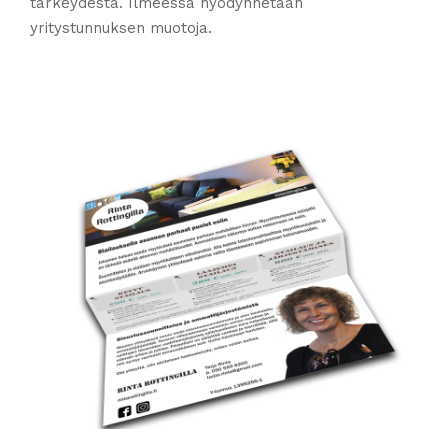
tärkeydestä. Ilmeessä hyödynnetään
yritystunnuksen muotoja.