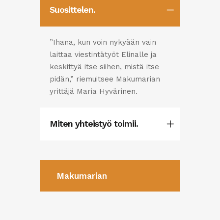
Suosittelen.
”Ihana, kun voin nykyään vain
laittaa viestintätyöt Elinalle ja
keskittyä itse siihen, mistä itse
pidän,” riemuitsee Makumarian
yrittäjä Maria Hyvärinen.
Miten yhteistyö toimii.
Makumarian
verkkosivustolle