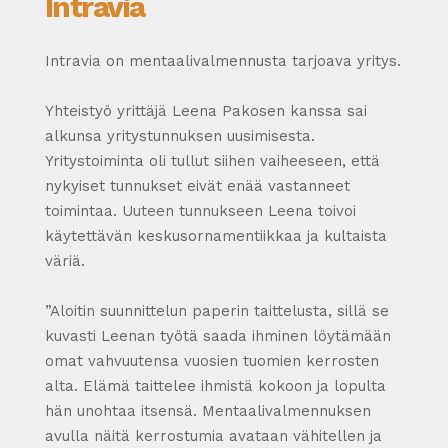
Intravia
Intravia on mentaalivalmennusta tarjoava yritys.
Yhteistyö yrittäjä Leena Pakosen kanssa sai
alkunsa yritystunnuksen uusimisesta.
Yritystoiminta oli tullut siihen vaiheeseen, että
nykyiset tunnukset eivät enää vastanneet
toimintaa. Uuteen tunnukseen Leena toivoi
käytettävän keskusornamentiikkaa ja kultaista
väriä.
”Aloitin suunnittelun paperin taittelusta, sillä se
kuvasti Leenan työtä saada ihminen löytämään
omat vahvuutensa vuosien tuomien kerrosten
alta. Elämä taittelee ihmistä kokoon ja lopulta
hän unohtaa itsensä. Mentaalivalmennuksen
avulla näitä kerrostumia avataan vähitellen ja