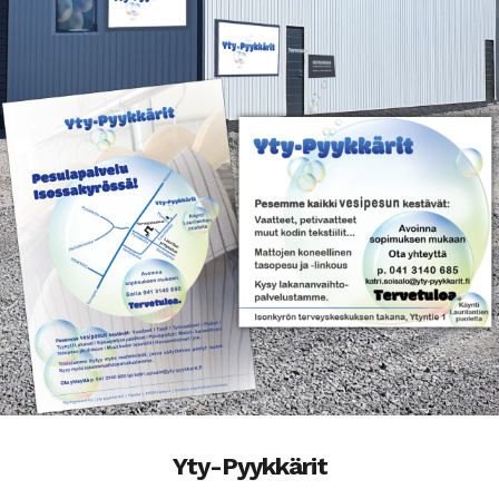
Yty-Pyykkärit