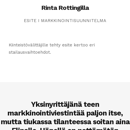
Rinta Rottingilla
ESITE I MARKKINOINTISUUNNITELMA
Kiinteistövälittäjille tehty esite kertoo eri
stailausvaihtoehdot.
Tykkään tuntiperusteisesta
Yksinyrittäjänä teen
Elina toimii
markkinointiviestintää paljon itse,
markkinointivastaavanamme ja
laskuttamisesta. Se on reilua
mutta tiukassa tilanteessa soitan aina
kumpaakin osapuolta kohtaan.
huolehtii viestintämme