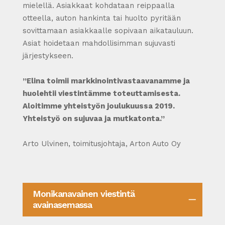
mielellä. Asiakkaat kohdataan reippaalla
otteella, auton hankinta tai huolto pyritään
sovittamaan asiakkaalle sopivaan aikatauluun.
Asiat hoidetaan mahdollisimman sujuvasti
järjestykseen.
”Elina toimii markkinointivastaavanamme ja
huolehtii viestintämme toteuttamisesta.
Aloitimme yhteistyön joulukuussa 2019.
Yhteistyö on sujuvaa ja mutkatonta.”
Arto Ulvinen, toimitusjohtaja, Arton Auto Oy
Monikanavainen viestintä
avainasemassa