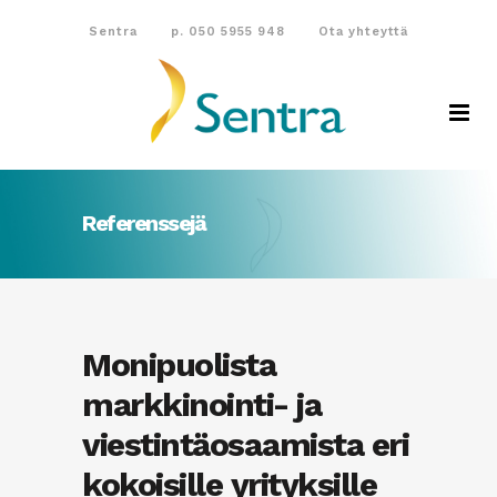
Sentra
p. 050 5955 948
Ota yhteyttä
Referenssejä
Monipuolista
markkinointi- ja
viestintäosaamista eri
kokoisille yrityksille