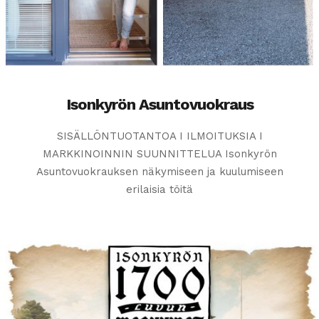
Isonkyrön Asuntovuokraus
SISÄLLÖNTUOTANTOA I ILMOITUKSIA I
MARKKINOINNIN SUUNNITTELUA Isonkyrön
Asuntovuokrauksen näkymiseen ja kuulumiseen
erilaisia töitä