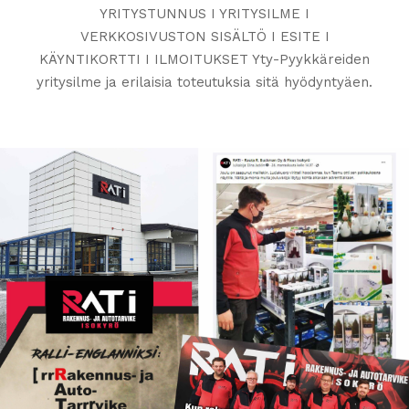
YRITYSTUNNUS I YRITYSILME I
VERKKOSIVUSTON SISÄLTÖ I ESITE I
KÄYNTIKORTTI I ILMOITUKSET Yty-Pyykkäreiden
yritysilme ja erilaisia toteutuksia sitä hyödyntyäen.