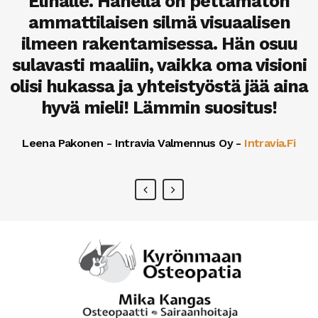
Elinalle. Hänellä on pettämätön
toteuttamisesta. Aloitimme
Minna Niemi - Isonkyrön Asuntovuokraus Oy
-
yhteistyön joulukuussa 2019. Yhteistyö
ammattilaisen silmä visuaalisen
Isonkyronasuntovuokraus.fi
ilmeen rakentamisessa. Hän osuu
on sujuvaa ja mutkatonta.
sulavasti maaliin, vaikka oma visioni
Arto Ulvinen I Arton Auto Oy
-
Www.artonauto.fi
olisi hukassa ja yhteistyöstä jää aina
hyvä mieli! Lämmin suositus!
Leena Pakonen - Intravia Valmennus Oy
-
Intravia.fi