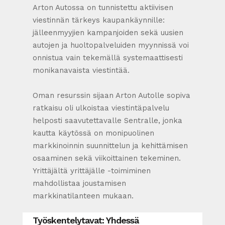
Arton Autossa on tunnistettu aktiivisen
viestinnän tärkeys kaupankäynnille:
jälleenmyyjien kampanjoiden sekä uusien
autojen ja huoltopalveluiden myynnissä voi
onnistua vain tekemällä systemaattisesti
monikanavaista viestintää.
Oman resurssin sijaan Arton Autolle sopiva
ratkaisu oli ulkoistaa viestintäpalvelu
helposti saavutettavalle Sentralle, jonka
kautta käytössä on monipuolinen
markkinoinnin suunnittelun ja kehittämisen
osaaminen sekä viikoittainen tekeminen.
Yrittäjältä yrittäjälle -toimiminen
mahdollistaa joustamisen
markkinatilanteen mukaan.
Työskentelytavat: Yhdessä