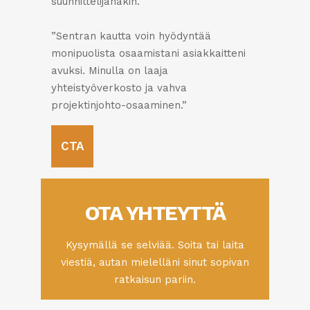
suunnittelijanakin.
”Sentran kautta voin hyödyntää
monipuolista osaamistani asiakkaitteni
avuksi. Minulla on laaja
yhteistyöverkosto ja vahva
projektinjohto-osaaminen.”
CTA
OTA YHTEYTTÄ
Kysymällä se selviää. Soita tai laita
viestiä, autan mielelläni sinut sopivan
ratkaisun pariin.