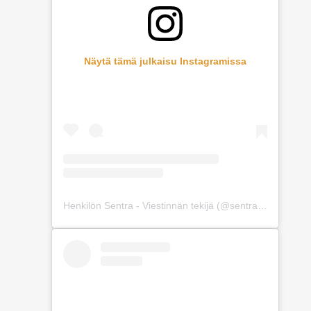
Näytä tämä julkaisu Instagramissa
Henkilön Sentra - Viestinnän tekijä (@sentra_way) jakama julkaisu