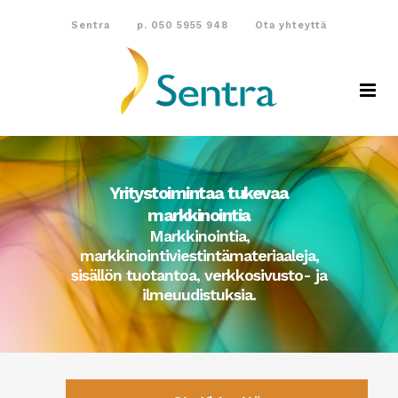
Sentra
p. 050 5955 948
Ota yhteyttä
Yritystoimintaa tukevaa
markkinointia
Markkinointia,
markkinointiviestintämateriaaleja,
sisällön tuotantoa, verkkosivusto- ja
ilmeuudistuksia.