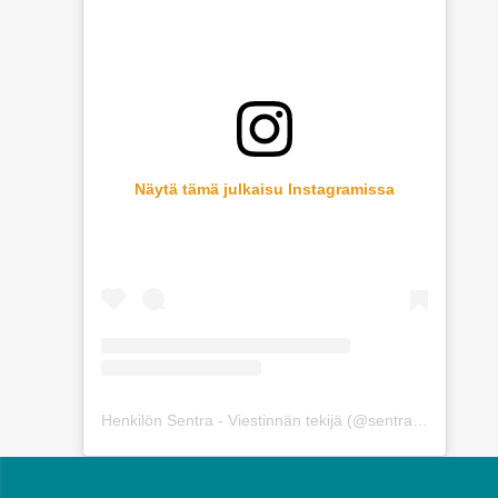
Näytä tämä julkaisu Instagramissa
Henkilön Sentra - Viestinnän tekijä (@sentra_way) jakama julkaisu